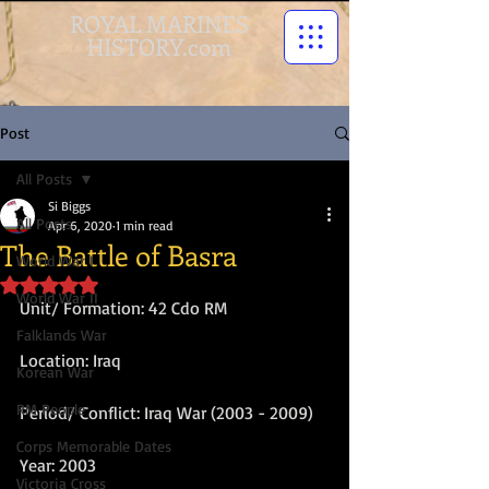
ROYAL MARINES
HISTORY.com
Post
All Posts
Si Biggs
All Posts
Apr 6, 2020
1 min read
The Battle of Basra
World War I
Rated NaN out of 5 stars.
World War II
Unit/ Formation: 42 Cdo RM
Falklands War
Location: Iraq
Korean War
RM People
Period/ Conflict: Iraq War (2003 - 2009)
Corps Memorable Dates
Year: 2003
Victoria Cross