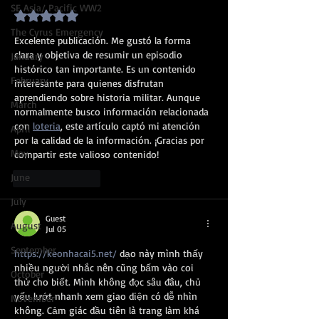
SE Asia/ Pacific WW2
Rated 5 out of 5 stars.
The Cyrus Emergency
Excelente publicación. Me gustó la forma 
clara y objetiva de resumir un episodio 
January
histórico tan importante. Es un contenido 
February
interesante para quienes disfrutan 
aprendiendo sobre historia militar. Aunque 
March
normalmente busco información relacionada 
con 
loteria
, este artículo captó mi atención 
April
por la calidad de la información. ¡Gracias por 
May
compartir este valioso contenido!
June
Like
Reply
July
Guest
August
Jul 05
September
https://keonhacai5.net/
 dạo này mình thấy 
nhiều người nhắc nên cũng bấm vào coi 
October
thử cho biết. Mình không đọc sâu đâu, chủ 
yếu lướt nhanh xem giao diện có dễ nhìn 
November
không. Cảm giác đầu tiên là trang làm khá 