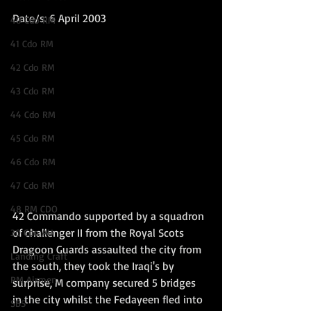
Date/s: 6 April 2003
40 Cdo RM
41 Cdo RM
42 Cdo RM
43 Cdo RM
44 Cdo RM
45 Cdo RM
46 Cdo RM
47 Cdo RM
48 RM CDO
42 Commando supported by a squadron 
of challenger II from the Royal Scots 
30 Cdo AU
Dragoon Guards assaulted the city from 
Landing Craft
the south, they took the Iraqi's by 
RM Airmen
surprise, M company secured 5 bridges 
in the city whilst the Fedayeen fled into 
SBS