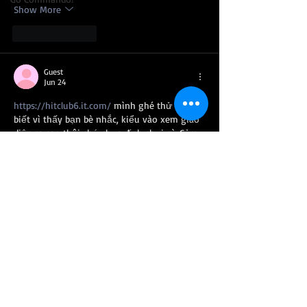
Show More
Like
Reply
Guest
Jun 24
https://hitclub6.it.com/
 mình ghé thử cho 
biết vì thấy bạn bè nhắc, kiểu vào xem giao 
diện ra sao thôi chứ chưa định chơi gì. Cảm 
giác đầu tiên là trang load ổn, không phải 
chờ lâu, nhìn tổng thể khá “thoáng” nên đỡ 
rối mắt. Mình thích cái cách họ chia nội 
dung theo từng mảng, lướt xuống là thấy 
phần giới thiệu nền tảng với mấy dòng nói 
về bảo mật/ổn định đặt khá nổi, đọc nhanh 
cũng nắm…
Show More
Like
Reply