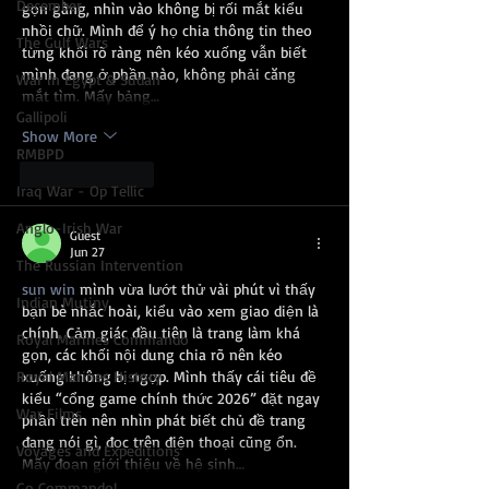
December
gọn gàng, nhìn vào không bị rối mắt kiểu 
nhồi chữ. Mình để ý họ chia thông tin theo 
The Gulf Wars
từng khối rõ ràng nên kéo xuống vẫn biết 
mình đang ở phần nào, không phải căng 
War in Egypt & Sudan
mắt tìm. Mấy bảng…
Gallipoli
Show More
RMBPD
Like
Reply
Iraq War - Op Tellic
Anglo-Irish War
Guest
Jun 27
The Russian Intervention
sun win
 mình vừa lướt thử vài phút vì thấy 
Indian Mutiny
bạn bè nhắc hoài, kiểu vào xem giao diện là 
chính. Cảm giác đầu tiên là trang làm khá 
Royal Marines Commando
gọn, các khối nội dung chia rõ nên kéo 
Royal Marines History
xuống không bị ngợp. Mình thấy cái tiêu đề 
kiểu “cổng game chính thức 2026” đặt ngay 
War Films
phần trên nên nhìn phát biết chủ đề trang 
đang nói gì, đọc trên điện thoại cũng ổn. 
Voyages and Expeditions
Mấy đoạn giới thiệu về hệ sinh…
Go Commando!